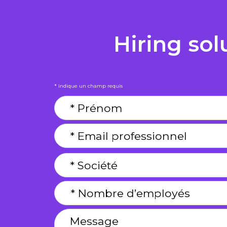
Hiring sol
* indique un champ requis