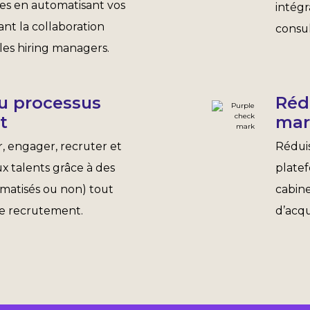
es en automatisant vos
intégr
ant la collaboration
consul
 les hiring managers.
u processus
Réd
t
mar
r, engager, recruter et
Rédui
 talents grâce à des
plate
omatisés ou non) tout
cabine
de recrutement.
d’acqu