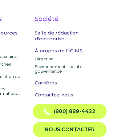
s
Société
sources
Salle de rédaction
d'entreprise
À propos de l'ICIMS
ebinaires
Direction
rches
Environnement, social et
gouvernance
uisition de
Carrières
les
ormatiques
Contactez-nous
(800) 889-4422
NOUS CONTACTER