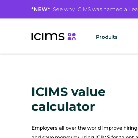
*NEW*
See why ICIMS was named a Le
Produits
ICIMS value
calculator
Employers all over the world improve hiring
and save money by using ICIMS for talent a