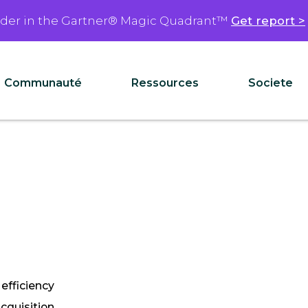
ader in the Gartner® Magic Quadrant™
Get report >
Communauté
Ressources
Societe
 efficiency
cquisition.