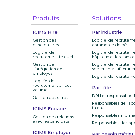
Produits
Solutions
ICIMS Hire
Par industrie
Gestion des
Logiciel de recruteme
candidatures
commerce de détail
Logiciel de
Logiciel de recruteme
recrutement textuel
hôpitaux et les soins 
Gestion de
Logiciel de recruteme
l'intégration des
secteur manufacturie
employés
Logiciel de recruteme
Logiciel de
recrutement à haut
Par rôle
volume
DRH et responsables
Gestion des offres
Responsables de l'acq
talents
ICIMS Engage
Responsables informa
Gestion des relations
avec les candidats
Responsables des opé
ICIMS Employer
Par besoin métier