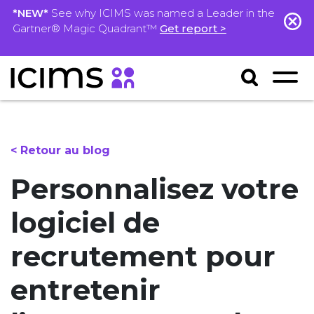
*NEW*
See why ICIMS was named a Leader in the
Gartner® Magic Quadrant™
Get report >
< Retour au blog
Personnalisez votre
logiciel de
recrutement pour
entretenir