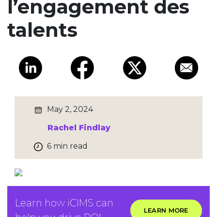
l’engagement des
talents
May 2, 2024
Rachel Findlay
6 min read
Learn how iCIMS can
LEARN MORE