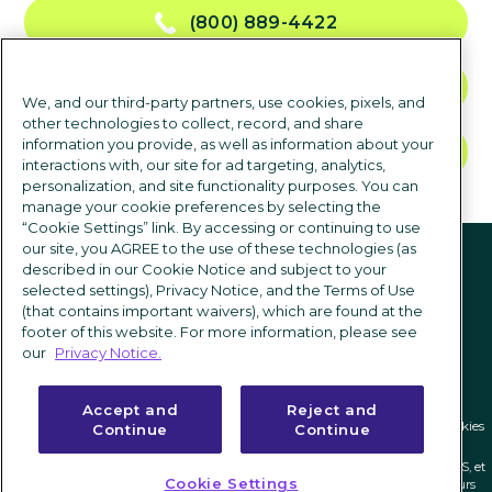
(800) 889-4422
NOUS CONTACTER
We, and our third-party partners, use cookies, pixels, and
other technologies to collect, record, and share
information you provide, as well as information about your
DEMANDER UNE DÉMO
interactions with, our site for ad targeting, analytics,
personalization, and site functionality purposes. You can
manage your cookie preferences by selecting the
“Cookie Settings” link. By accessing or continuing to use
suivez-nous
our site, you AGREE to the use of these technologies (as
described in our Cookie Notice and subject to your
selected settings), Privacy Notice, and the Terms of Use
(that contains important waivers), which are found at the
footer of this website. For more information, please see
our
Privacy Notice.
Accept and
Reject and
Politique de confidentialité
|
Conditions d'utilisation
|
Paramètres des cookies
Continue
Continue
ICIMS et son logo associé sont des marques déposées au niveau fédéral de ICIMS, et
Cookie Settings
les autres marques utilisées ici sont détenues et peuvent être déposées par leurs