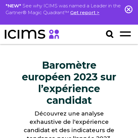
*NEW*
See why ICIMS was named a Leader in the
Gartner® Magic Quadrant™
Get report >
Baromètre
européen 2023 sur
l’expérience
candidat
Découvrez une analyse
exhaustive de l'expérience
candidat et des indicateurs de