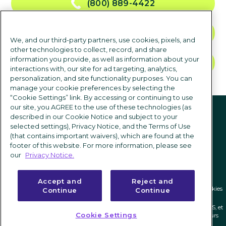
(800) 889-4422
NOUS CONTACTER
We, and our third-party partners, use cookies, pixels, and
other technologies to collect, record, and share
information you provide, as well as information about your
DEMANDER UNE DÉMO
interactions with, our site for ad targeting, analytics,
personalization, and site functionality purposes. You can
manage your cookie preferences by selecting the
“Cookie Settings” link. By accessing or continuing to use
suivez-nous
our site, you AGREE to the use of these technologies (as
described in our Cookie Notice and subject to your
selected settings), Privacy Notice, and the Terms of Use
(that contains important waivers), which are found at the
footer of this website. For more information, please see
our
Privacy Notice.
Accept and
Reject and
Politique de confidentialité
|
Conditions d'utilisation
|
Paramètres des cookies
Continue
Continue
ICIMS et son logo associé sont des marques déposées au niveau fédéral de ICIMS, et
Cookie Settings
les autres marques utilisées ici sont détenues et peuvent être déposées par leurs
propriétaires respectifs.