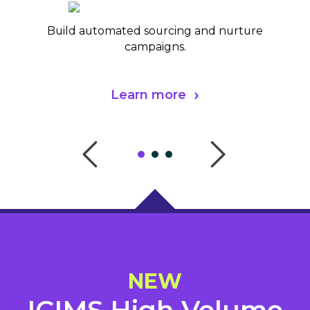
Build automated sourcing and nurture
campaigns.
Learn more
NEW
ICIMS High Volume