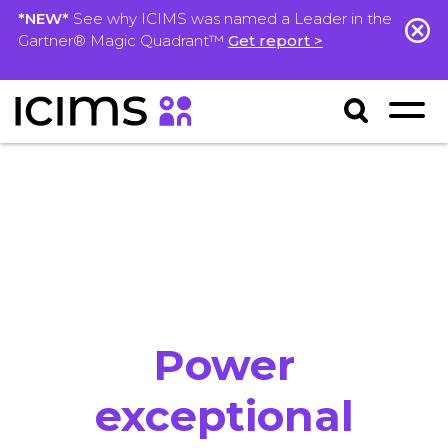
*NEW*
See why ICIMS was named a Leader in the
Gartner® Magic Quadrant™
Get report >
Power
exceptional