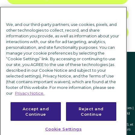
NOUS CONTACTER
We, and our third-party partners, use cookies, pixels, and
other technologies to collect, record, and share
DEMANDER UNE DÉMO
information you provide, as well as information about your
interactions with, our site for ad targeting, analytics,
personalization, and site functionality purposes. You can
manage your cookie preferences by selecting the
suivez-nous
“Cookie Settings” link. By accessing or continuing to use
our site, you AGREE to the use of these technologies (as
described in our Cookie Notice and subject to your
selected settings), Privacy Notice, and the Terms of Use
(that contains important waivers), which are found at the
footer of this website. For more information, please see
our
Privacy Notice.
Politique de confidentialité
|
Conditions d'utilisation
|
Paramètres des cookies
|
Accept and
Reject and
2
Nucleus Research. Anatomy of a Decision: iCIMS
|
Apps Run the World
1
Continue
Continue
ICIMS et son logo associé sont des marques déposées au niveau fédéral de ICIMS, et
Cookie Settings
les autres marques utilisées ici sont détenues et peuvent être déposées par leurs
propriétaires respectifs.